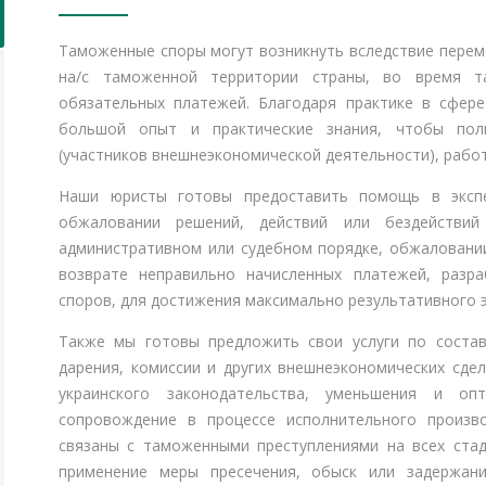
Таможенные споры могут возникнуть вследствие переме
на/с таможенной территории страны, во время т
обязательных платежей. Благодаря практике в сфер
большой опыт и практические знания, чтобы пол
(участников внешнеэкономической деятельности), рабо
Наши юристы готовы предоставить помощь в экспе
обжаловании решений, действий или бездействи
административном или судебном порядке, обжаловании
возврате неправильно начисленных платежей, разр
споров, для достижения максимально результативного 
Также мы готовы предложить свои услуги по состав
дарения, комиссии и других внешнеэкономических сде
украинского законодательства, уменьшения и оп
сопровождение в процессе исполнительного произв
связаны с таможенными преступлениями на всех стади
применение меры пресечения, обыск или задержан