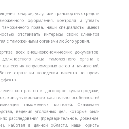
щения товаров, услуг или транспортных средств
аможенного оформления, контроля и уплаты
е таможенного права, наши специалисты имеют
ностью отстаивать интересы своих клиентов
тая с таможенными органами любого уровня.
ртизе всех внешнеэкономических документов,
й должностного лица таможенного органа в
 вынесения неправомерных актов и начислений,
аботке стратегии поведения клиента во время
эффекта.
лению контрактов и договоров купли-продажи,
лок, консультированию касательно особенностей
тимизации таможенных платежей. Оказываем
одства, ведения уголовных дел, которые были
ях расследования (предварительное, дознание,
ие). Работая в данной области, наши юристы