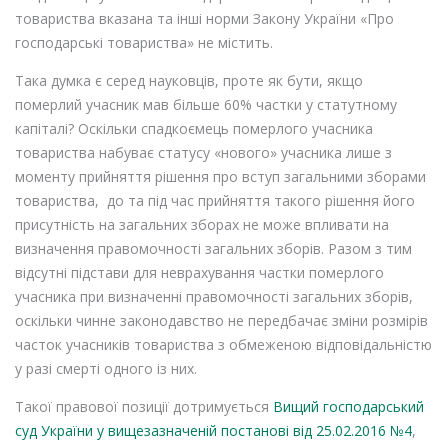
товариства вказана та інші норми Закону України «Про
господарські товариства» не містить.
Така думка є серед науковців, проте як бути, якщо
померлий учасник мав більше 60% частки у статутному
капіталі? Оскільки спадкоємець померлого учасника
товариства набуває статусу «нового» учасника лише з
моменту прийняття рішення про вступ загальними зборами
товариства, до та під час прийняття такого рішення його
присутність на загальних зборах не може впливати на
визначення правомочності загальних зборів. Разом з тим
відсутні підстави для неврахування частки померлого
учасника при визначенні правомочності загальних зборів,
оскільки чинне законодавство не передбачає зміни розмірів
часток учасників товариства з обмеженою відповідальністю
у разі смерті одного із них.
Такої правової позиції дотримується
Вищий господарський
суд України у вищезазначеній постанові від 25.02.2016 №4
,