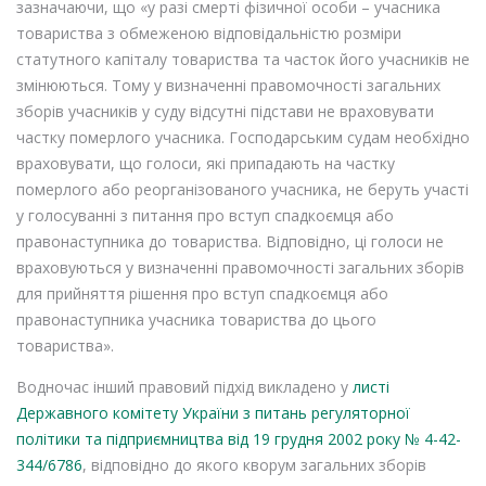
зазначаючи, що «у разі смерті фізичної особи – учасника
товариства з обмеженою відповідальністю розміри
статутного капіталу товариства та часток його учасників не
змінюються. Тому у визначенні правомочності загальних
зборів учасників у суду відсутні підстави не враховувати
частку померлого учасника. Господарським судам необхідно
враховувати, що голоси, які припадають на частку
померлого або реорганізованого учасника, не беруть участі
у голосуванні з питання про вступ спадкоємця або
правонаступника до товариства. Відповідно, ці голоси не
враховуються у визначенні правомочності загальних зборів
для прийняття рішення про вступ спадкоємця або
правонаступника учасника товариства до цього
товариства».
Водночас інший правовий підхід викладено у
листі
Державного комітету України з питань регуляторної
політики та підприємництва від 19 грудня 2002 року № 4-42-
344/6786
, відповідно до якого кворум загальних зборів