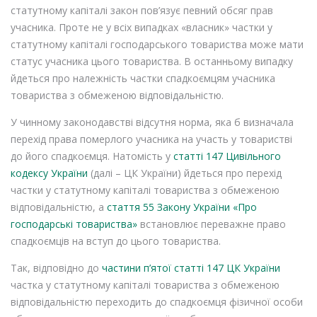
статутному капіталі закон пов’язує певний обсяг прав
учасника. Проте не у всіх випадках «власник» частки у
статутному капіталі господарського товариства може мати
статус учасника цього товариства. В останньому випадку
йдеться про належність частки спадкоємцям учасника
товариства з обмеженою відповідальністю.
У чинному законодавстві відсутня норма, яка б визначала
перехід права померлого учасника на участь у товаристві
до його спадкоємця. Натомість у
статті 147 Цивільного
кодексу України
(далі – ЦК України) йдеться про перехід
частки у статутному капіталі товариства з обмеженою
відповідальністю, а
стаття 55 Закону України «Про
господарські товариства»
встановлює переважне право
спадкоємців на вступ до цього товариства.
Так, відповідно до
частини п’ятої статті 147 ЦК України
частка у статутному капіталі товариства з обмеженою
відповідальністю переходить до спадкоємця фізичної особи