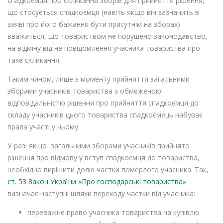
спадкоємця про скликання зборів для прийняття рішення,
що стосується спадкоємця (навіть якщо він зазначить в
заяві про його бажання бути присутнім на зборах)
вважаться, що товариством не порушено законодавство,
на відміну від не повідомлення учасника товариства про
таке скликання.
Таким чином, лише з моменту прийняття загальними
зборами учасників товариства з обмеженою
відповідальністю рішення про прийняття спадкоємця до
складу учасників цього товариства спадкоємець набуває
права участі у ньому.
У разі якщо загальними зборами учасників прийнято
рішення про відмову у вступ спадкоємця до товариства,
необхідно вирішити долю частки померлого учасника. Так,
ст. 53 Закон України «Про господарські товариства»
визначає наступні шляхи переходу частки від учасника:
переважне право учасника товариства на купівлю