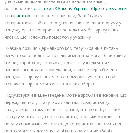
учасників доцільно визначати за аналогією вимог,
встановлених
статтею 53 Закону України «Про господарські
товариства»
стосовно частки, придбаної самим
товариством, тобто голосування і визначення кворуму у
вищому органі товариства провадяться без урахування
частки, що належить померлому учаснику.
Вказана позиція Державного комітету України з питань
регуляторної політики та підприємництва могла б вирішити
наявну «проблему кворуму», однак не узгоджується з
чинним законодавством України, яким не передбачено
випадків неврахування часток померлих учасників при
визначенні правомочності загальних зборів.
Підсумовуючи вищенаведене, можна зробити висновки, що
перехід частки у статутному капіталі товариства до
спадкоємця автоматично не призводить до набуття ним
статусу учасника цього товариства, оскільки можливість
вступу спадкоємця учасника до товариства залежить від
волі самого спадкоємця та рішення загальних зборів