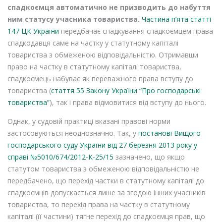
спадкоємця автоматично не призводить до набуття
ним статусу учасника товариства.
Частина п’ята статті
147 ЦК України
передбачає спадкування спадкоємцем права
спадкодавця саме на частку у статутному капіталі
товариства з обмеженою відповідальністю. Отримавши
право на частку в статутному капіталі товариства,
спадкоємець набуває як переважного права вступу до
товариства (
стаття 55 Закону України “Про господарські
товариства”
), так і права відмовитися від вступу до нього.
Однак, у судовій практиці вказані правові норми
застосовуються неоднозначно. Так, у
постанові Вищого
господарського суду України від 27 березня 2013 року у
справі №5010/674/2012-К-25/15
зазначено, що якщо
статутом товариства з обмеженою відповідальністю не
передбачено, що перехід частки в статутному капіталі до
спадкоємців допускається лише за згодою інших учасників
товариства, то перехід права на частку в статутному
капіталі (її частини) тягне перехід до спадкоємця прав, що