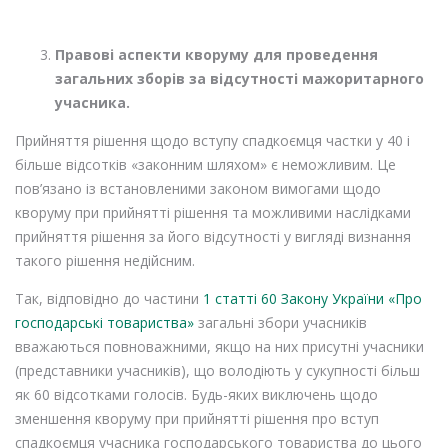
Правові аспекти кворуму для проведення
загальних зборів за відсутності мажоритарного
учасника.
Прийняття рішення щодо вступу спадкоємця частки у 40 і
більше відсотків «законним шляхом» є неможливим. Це
пов’язано із встановленими законом вимогами щодо
кворуму при прийнятті рішення та можливими наслідками
прийняття рішення за його відсутності у вигляді визнання
такого рішення недійсним.
Так, відповідно до частини
1 статті 60 Закону України «Про
господарські товариства»
загальні збори учасників
вважаються повноважними, якщо на них присутні учасники
(представники учасників), що володіють у сукупності більш
як 60 відсотками голосів. Будь-яких виключень щодо
зменшення кворуму при прийнятті рішення про вступ
спадкоємця учасника господарського товариства до цього