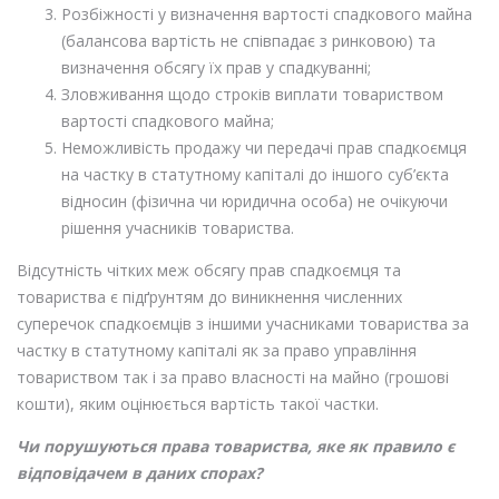
Розбіжності у визначення вартості спадкового майна
(балансова вартість не співпадає з ринковою) та
визначення обсягу їх прав у спадкуванні;
Зловживання щодо строків виплати товариством
вартості спадкового майна;
Неможливість продажу чи передачі прав спадкоємця
на частку в статутному капіталі до іншого суб’єкта
відносин (фізична чи юридична особа) не очікуючи
рішення учасників товариства.
Відсутність чітких меж обсягу прав спадкоємця та
товариства є підґрунтям до виникнення численних
суперечок спадкоємців з іншими учасниками товариства за
частку в статутному капіталі як за право управління
товариством так і за право власності на майно (грошові
кошти), яким оцінюється вартість такої частки.
Чи порушуються права товариства, яке як правило є
відповідачем в даних спорах?