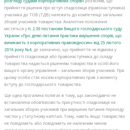
розгляду судами корпоративних спорів»
роз’яснив, що
прийняття рішення про вступ спадкоємця (правонаступника)
учасника до ТОВ (ТДВ) належить до компетенції загальних
зборів учасників товариства. Аналогічні положення
містяться у
п. 2.30 постанови Вищого господарського суду
України «Про деякі питання практики вирішення спорів, що
виникають з корпоративних правовідносин» від 25 лютого
2016 року №4
, де зазначено, що прийняття чи відмова у
прийнятті спадкоємця або правонаступника до складу
товариства надається рішенням товариства в особі його
вищого органу управління – загальних зборів учасників. При
цьому особа стає носієм корпоративних прав з моменту
вступу до господарського товариства.
Ще одна прогалина полягає в тому, що законодавчо не
встановлена обов’язковість присутності спадкоємця на
загальних зборах учасників при вирішенні питання переходу
частки у статутному капіталі. Тому, навіть якщо товариство
не повідомить або повідомить не належним чином