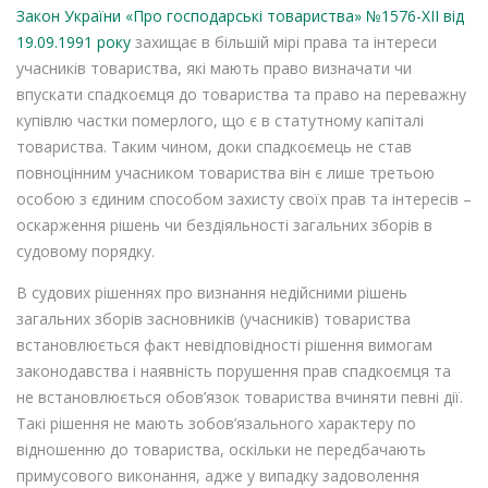
Закон України «Про господарські товариства» №1576-XII від
19.09.1991 року
захищає в більшій мірі права та інтереси
учасників товариства, які мають право визначати чи
впускати спадкоємця до товариства та право на переважну
купівлю частки померлого, що є в статутному капіталі
товариства. Таким чином, доки спадкоємець не став
повноцінним учасником товариства він є лише третьою
особою з єдиним способом захисту своїх прав та інтересів –
оскарження рішень чи бездіяльності загальних зборів в
судовому порядку.
В судових рішеннях про визнання недійсними рішень
загальних зборів засновників (учасників) товариства
встановлюється факт невідповідності рішення вимогам
законодавства і наявність порушення прав спадкоємця та
не встановлюється обов’язок товариства вчиняти певні дії.
Такі рішення не мають зобов’язального характеру по
відношенню до товариства, оскільки не передбачають
примусового виконання, адже у випадку задоволення