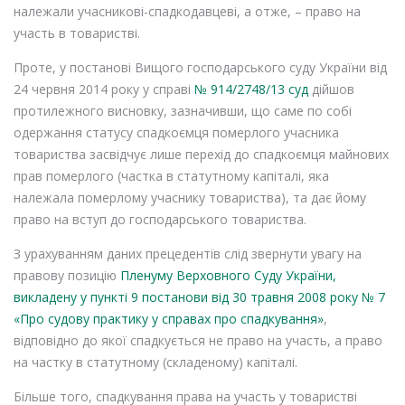
належали учасникові-спадкодавцеві, а отже, – право на
участь в товаристві.
Проте, у постанові Вищого господарського суду України від
24 червня 2014 року у справі
№ 914/2748/13 суд
дійшов
протилежного висновку, зазначивши, що саме по собі
одержання статусу спадкоємця померлого учасника
товариства засвідчує лише перехід до спадкоємця майнових
прав померлого (частка в статутному капіталі, яка
належала померлому учаснику товариства), та дає йому
право на вступ до господарського товариства.
З урахуванням даних прецедентів слід звернути увагу на
правову позицію
Пленуму Верховного Суду України,
викладену у пункті 9 постанови від 30 травня 2008 року № 7
«Про судову практику у справах про спадкування»
,
відповідно до якої спадкується не право на участь, а право
на частку в статутному (складеному) капіталі.
Більше того, спадкування права на участь у товаристві