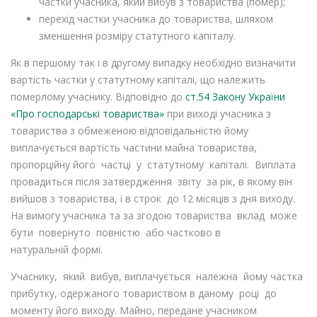
частки учасника, який вибув з товариства (помер);
перехід частки учасника до товариства, шляхом
зменшення розміру статутного капіталу.
Як в першому так і в другому випадку необхідно визначити
вартість частки у статутному капіталі, що належить
померлому учаснику. Відповідно до
ст.54 Закону України
«Про господарські товариства»
при виході учасника з
товариства з обмеженою відповідальністю йому
виплачується вартість частини майна товариства,
пропорційну його частці у статутному капіталі. Виплата
провадиться після затвердження звіту за рік, в якому він
вийшов з товариства, і в строк до 12 місяців з дня виходу.
На вимогу учасника та за згодою товариства вклад може
бути повернуто повністю або частково в
натуральній формі.
Учаснику, який вибув, виплачується належна йому частка
прибутку, одержаного товариством в даному році до
моменту його виходу. Майно, передане учасником