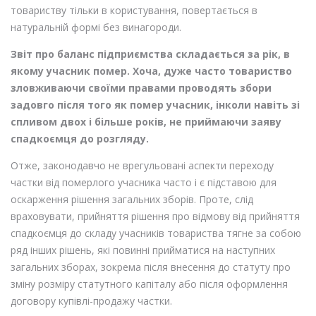
товариству тільки в користування, повертається в
натуральній формі без винагороди.
Звіт про баланс підприємства складається за рік, в
якому учасник помер. Хоча, дуже часто товариство
зловживаючи своїми правами проводять збори
задовго після того як помер учасник, інколи навіть зі
спливом двох і більше років, не приймаючи заяву
спадкоємця до розгляду.
Отже, законодавчо не врегульовані аспекти переходу
частки від померлого учасника часто і є підставою для
оскарження рішення загальних зборів. Проте, слід
враховувати, прийняття рішення про відмову від прийняття
спадкоємця до складу учасників товариства тягне за собою
ряд інших рішень, які повинні прийматися на наступних
загальних зборах, зокрема після внесення до статуту про
зміну розміру статутного капіталу або після оформлення
договору купівлі-продажу частки.