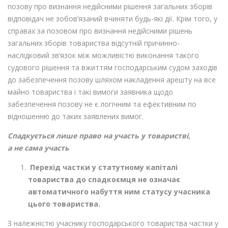
позову про визнання недійсними рішення загальних зборів
відповідач не зобов’язаний вчиняти будь-які дії. Крім того, у
справах за позовом про визнання недійсними рішень
загальних зборів товариства відсутній причинно-
наслідковий зв’язок між можливістю виконання такого
судового рішення та вжиттям господарським судом заходів
до забезпечення позову шляхом накладення арешту на все
майно товариства і такі вимоги заявника щодо
забезпечення позову не є логічним та ефективним по
відношенню до таких заявлених вимог.
Спадкується лише право на участь у товаристві,
а не сама участь
Перехід частки у статутному капіталі
товариства до спадкоємця не означає
автоматичного набуття ним статусу учасника
цього товариства.
З належністю учаснику господарського товариства частки у