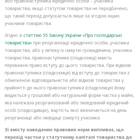
або правонаступника юридичної особи – учасника
товариства, якщо статутом товариства не передбачено,
що такий перехід допускається лише за згодою інших
учасників товариства.
Згідно зі
статтею 55 Закону України «Про господарські
товариства»
при реорганізації юридичної особи, учасника
товариства, або у зв’язку із смертю громадянина, учасника
товариства, правонаступники (спадкоємці) мають
переважне право вступу до цього товариства. При відмові
правонаступника (спадкоємця) від вступу до товариства з
обмеженою відповідальністю або відмові товариства у
прийнятті до нього правонаступника (спадкоємця) йому
видається у грошовій або натуральній формі частка у майні,
яка належала реорганізованій або ліквідованій юридичній
особі (спадкодавцю), вартість якої визначається на день
реорганізації або ліквідації (смерті) учасника.
Зі змісту наведених правових норм випливає, що
перехід частки у статутному капіталі товариства до