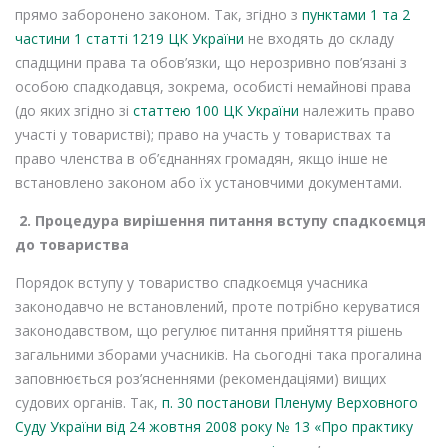
прямо заборонено законом. Так, згідно з
пунктами 1 та 2
частини 1 статті 1219 ЦК України
не входять до складу
спадщини права та обов’язки, що нерозривно пов’язані з
особою спадкодавця, зокрема, особисті немайнові права
(до яких згідно зі
статтею 100 ЦК України
належить право
участі у товаристві); право на участь у товариствах та
право членства в об’єднаннях громадян, якщо інше не
встановлено законом або їх установчими документами.
2.
Процедура вирішення питання вступу спадкоємця
до товариства
Порядок вступу у товариство спадкоємця учасника
законодавчо не встановлений, проте потрібно керуватися
законодавством, що регулює питання прийняття рішень
загальними зборами учасників. На сьогодні така прогалина
заповнюється роз’ясненнями (рекомендаціями) вищих
судових органів. Так,
п. 30 постанови Пленуму Верховного
Суду України від 24 жовтня 2008 року № 13 «Про практику