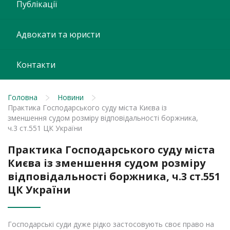
Публікації
Адвокати та юристи
Контакти
Головна
Новини
Практика Господарського суду міста Києва із
зменшення судом розміру відповідальності боржника,
ч.3 ст.551 ЦК України
Практика Господарського суду міста
Києва із зменшення судом розміру
відповідальності боржника, ч.3 ст.551
ЦК України
Господарські суди дуже рідко застосовують своє право на