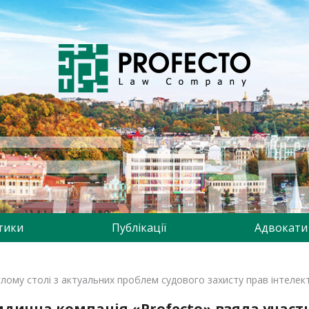
тики
Публікації
Адвокати
лому столі з актуальних проблем судового захисту прав інтелекту
дична компанія «Profecto» взяла участь