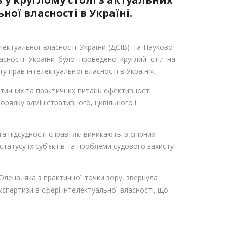
ої власності в Україні.
ектуальної власності України (ДСІВ) та Науково-
асності України було проведено круглий стіл на
у прав інтелектуальної власності в Україні».
тичних та практичних питань ефективності
порядку адміністративного, цивільного і
 підсудності справ, які виникають із спірних
татусу їх суб’єктів та проблеми судового захисту
лена, яка з практичної точки зору, звернула
кспертизи в сфері інтелектуальної власності, що