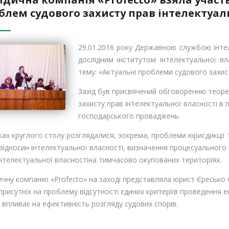
блем судового захисту прав інтелектуальн
29.01.2016 року Державною службою інтел
дослідним інститутом інтелектуальної вл
тему: «Актуальні проблеми судового захист
Захід був присвячений обговоренню теоре
захисту прав інтелектуальної власності в 
господарського проваджень.
ах круглого столу розглядалися, зокрема, проблеми юрисдикції та
ідносин інтелектуальної власності, визначення процесуального с
інтелектуальної власностіна тимчасово окупованих територіях.
чну компанію «Profecto» на заході представляла юрист Єресько О
присутніх на проблему відсутності єдиних критеріїв проведення е
впливає на ефективність розгляду судових спорів.