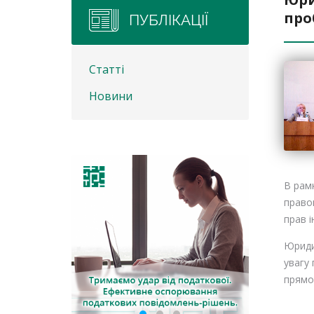
про
ПУБЛІКАЦІЇ
Статті
Новини
В рамк
правов
прав 
Юриди
увагу 
прямо 