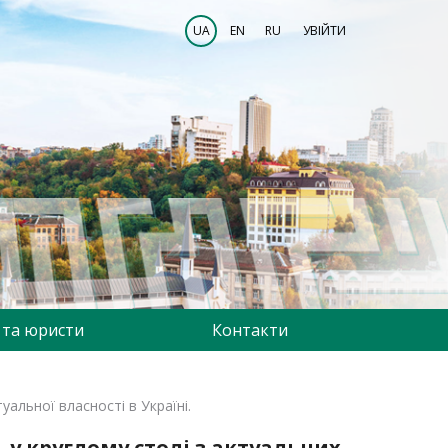
UA
EN
RU
УВІЙТИ
 та юристи
Контакти
альної власності в Україні.
 у круглому столі з актуальних