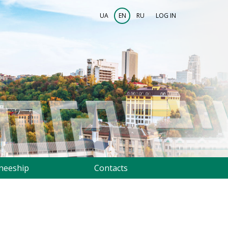
UA
EN
RU
LOG IN
neeship
Contacts